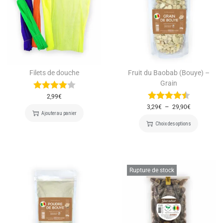
Filets de douche
Fruit du Baobab (Bouye) –
Grain
2,99
€
–
3,29
€
29,90
€
Ajouter au panier
Choix des options
Rupture de stock