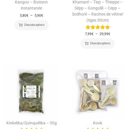
Kangoo – Boisson
Khamaré – Tiep – Thieppe –
instantanée
Sèpp – Gongolili – Cepp –
Sodhoré – Racines de vétiver
–
5,80
€
5,90
€
(tiges 30cm)
Choix des options
–
7,99
€
29,99
€
Choix des options
Kinkeliba/Quinquéliba – 50g
Kook