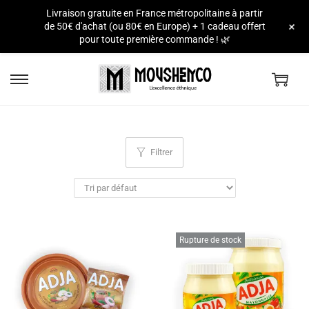
Livraison gratuite en France métropolitaine à partir
e
+
de 50€ d'achat (ou 80€ en Europe) + 1 cadeau offert
pour toute première commande ! 🌿
Filtrer
Rupture de stock