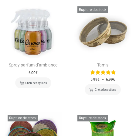
Rupture de stock
Spray parfum d’ambiance
Tamis
6,00
€
–
5,99
€
6,99
€
Choix des options
Choix des options
Rupture de stock
Rupture de stock