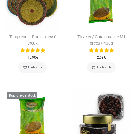
Teng teng – Panier tressé
Thiakry / Couscous de Mil
creux
précuit 400g
15,90
€
2,59
€
Lire la suite
Lire la suite
Rupture de stock