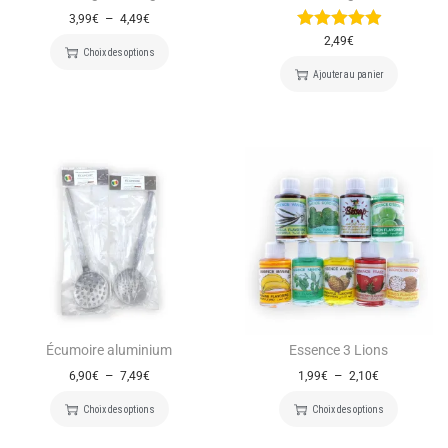
–
3,99
€
4,49
€
2,49
€
Choix des options
Ajouter au panier
Écumoire aluminium
Essence 3 Lions
–
–
6,90
€
7,49
€
1,99
€
2,10
€
Choix des options
Choix des options