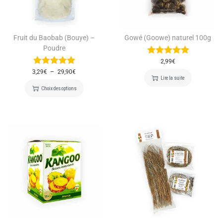
Fruit du Baobab (Bouye) –
Gowé (Goowe) naturel 100g
Poudre
2,99
€
–
3,29
€
29,90
€
Lire la suite
Choix des options