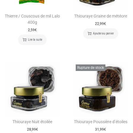
Thierre / Couscous de mil Lalo
Thiouraye Graine de météore
400g
22,99
€
2,59
€
Ajouter au panier
Lire la suite
Rupture de stock
Thiouraye Nuit étoilée
Thiouraye Poussière d’étoiles
28,99
€
31,99
€