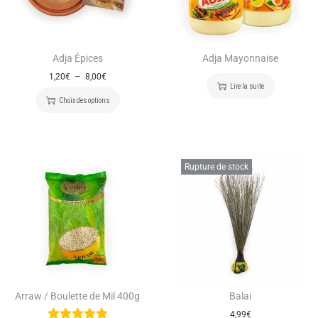
Adja Épices
Adja Mayonnaise
–
1,20
€
8,00
€
Lire la suite
Choix des options
Rupture de stock
Arraw / Boulette de Mil 400g
Balai
4,99
€