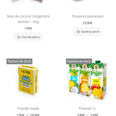
Noix de coco et Gingembre
Passoire aluminium
séchés – 50g
25,90
€
1,99
€
Ajouter au panier
Choix des options
Rupture de stock
Rupture de stock
Pastille Valda
Présséa 1L
–
–
2,90
€
19,90
€
3,89
€
3,99
€