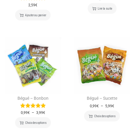
2,59
€
Lire la suite
Ajouter au panier
Bégué – Bonbon
Bégué – Sucette
–
0,99
€
5,99
€
–
0,99
€
3,99
€
Choix des options
Choix des options