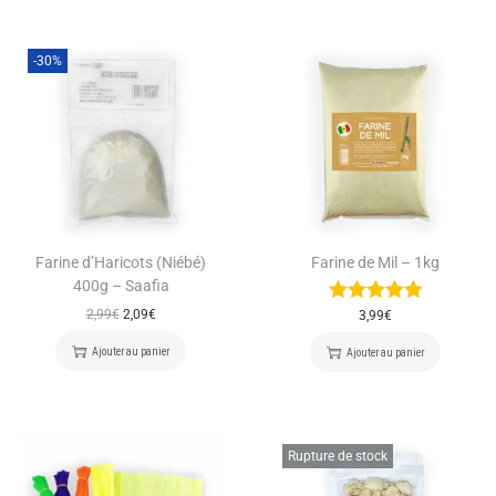
-30%
Farine d’Haricots (Niébé)
Farine de Mil – 1kg
400g – Saafia
2,99
€
2,09
€
3,99
€
Ajouter au panier
Ajouter au panier
Rupture de stock