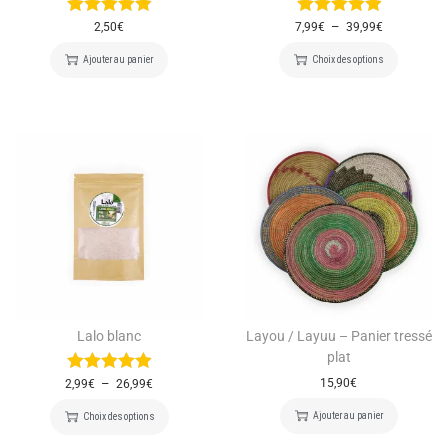
–
2,50
€
7,99
€
39,99
€
Ajouter au panier
Choix des options
Lalo blanc
Layou / Layuu – Panier tressé
plat
–
15,90
€
2,99
€
26,99
€
Ajouter au panier
Choix des options