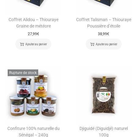
Coffret Alidou – Thiouraye
Coffret Talisman – Thiouraye
Graine de météore
Poussière d’étoile
27,99
€
38,99
€
Ajouter au panier
Ajouter au panier
Rupture de stock
Confiture 100% naturelle du
Djiguidé (Diguidjé) naturel
Sénégal – 240g
100g