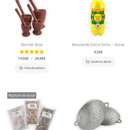
Mortier Bois
Moutarde Extra-forte – Sonia
9,50
€
–
19,90
€
39,90
€
Ajouter au panier
Choix des options
Rupture de stock