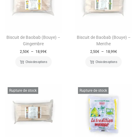
Biscuit de Baobab (Bouye) –
Biscuit de Baobab (Bouye) –
Gingembre
Menthe
–
–
2,50
€
18,99
€
2,50
€
18,99
€
Choix des options
Choix des options
Rupture de stock
Rupture de stock