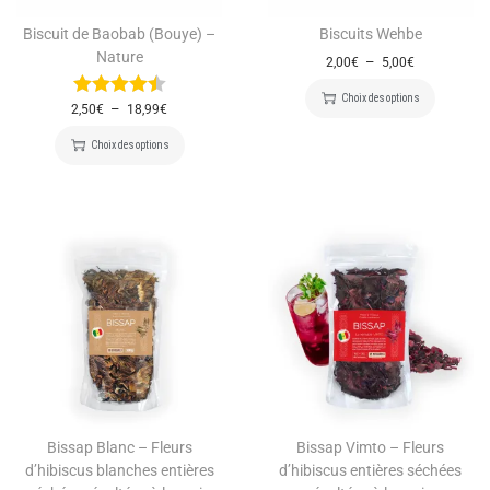
Biscuit de Baobab (Bouye) –
Biscuits Wehbe
Nature
–
2,00
€
5,00
€
Choix des options
–
2,50
€
18,99
€
Choix des options
Bissap Blanc – Fleurs
Bissap Vimto – Fleurs
d’hibiscus blanches entières
d’hibiscus entières séchées