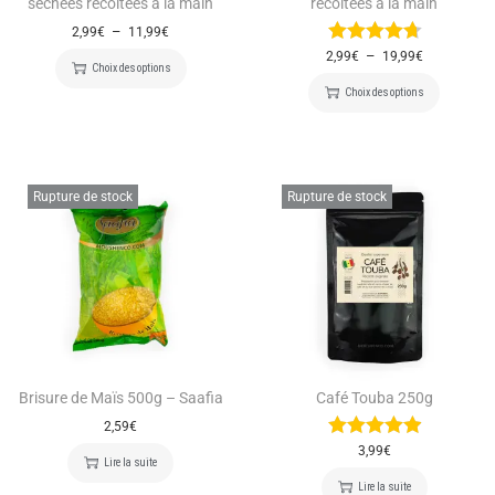
séchées récoltées à la main
récoltées à la main
–
2,99
€
11,99
€
–
2,99
€
19,99
€
Choix des options
Choix des options
Rupture de stock
Rupture de stock
Brisure de Maïs 500g – Saafia
Café Touba 250g
2,59
€
3,99
€
Lire la suite
Lire la suite