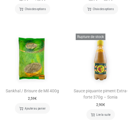
Choix des options
Choix des options
Rupture de stock
Sankhal / Brisure de Mil 400g
Sauce piquante piment Extra-
forte 370g – Sonia
2,59
€
2,90
€
Ajouter au panier
Lire la suite