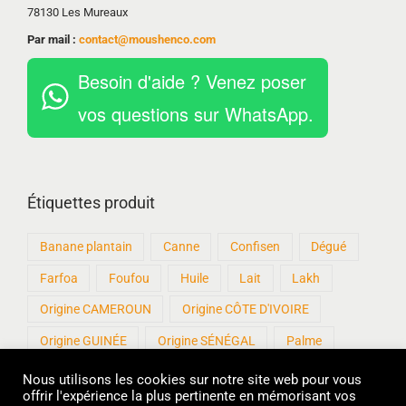
78130 Les Mureaux
Par mail :
contact@moushenco.com
Besoin d'aide ? Venez poser
vos questions sur WhatsApp.
Étiquettes produit
Banane plantain
Canne
Confisen
Dégué
Farfoa
Foufou
Huile
Lait
Lakh
Origine CAMEROUN
Origine CÔTE D'IVOIRE
Origine GUINÉE
Origine SÉNÉGAL
Palme
Patisen
Produits artisanaux
Roux
Sankhal
Nous utilisons les cookies sur notre site web pour vous
offrir l'expérience la plus pertinente en mémorisant vos
sans Gluten
Sucre
Thiakry
Thiere