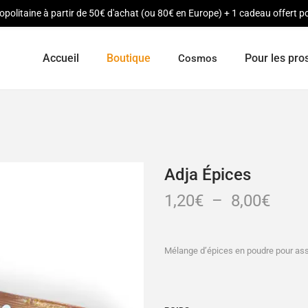
opolitaine à partir de 50€ d'achat (ou 80€ en Europe) + 1 cadeau offert
Accueil
Boutique
Pour les pro
Cosmos
Adja Épices
1,20
€
–
8,00
€
Mélange d’épices en poudre pour ass