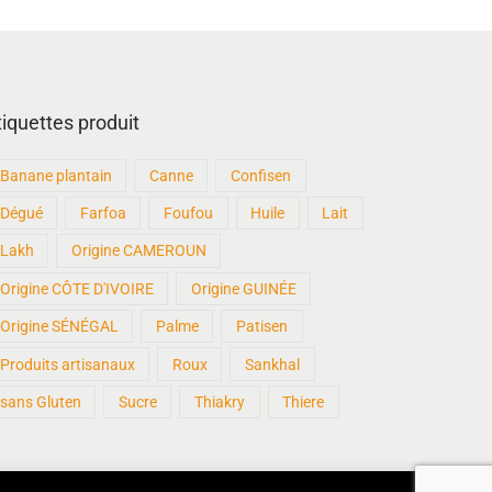
tiquettes produit
Banane plantain
Canne
Confisen
Dégué
Farfoa
Foufou
Huile
Lait
Lakh
Origine CAMEROUN
Origine CÔTE D'IVOIRE
Origine GUINÉE
Origine SÉNÉGAL
Palme
Patisen
Produits artisanaux
Roux
Sankhal
sans Gluten
Sucre
Thiakry
Thiere