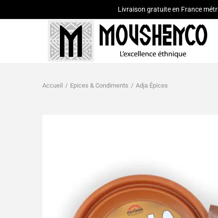
Livraison gratuite en France métr
Accueil
/
Epices & Condiments
/
Adja Épices