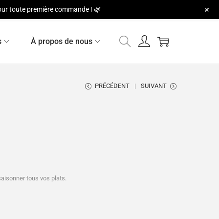
+
 pour toute première commande ! 🌿
s
À propos de nous
PRÉCÉDENT
SUIVANT
aisonner tous vos plats.