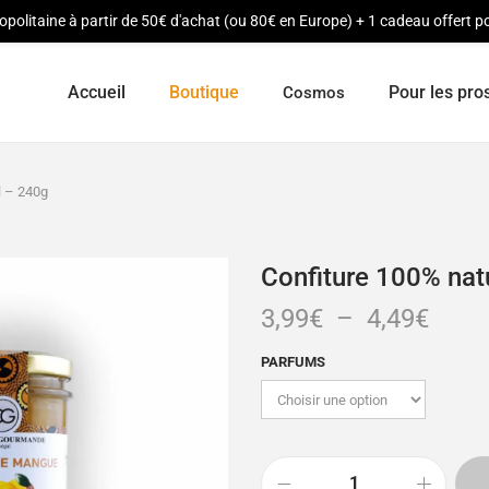
opolitaine à partir de 50€ d'achat (ou 80€ en Europe) + 1 cadeau offert
Accueil
Boutique
Pour les pro
Cosmos
l – 240g
Confiture 100% nat
3,99
€
–
4,49
€
PARFUMS