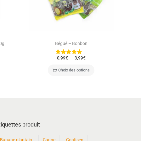
00g
Bégué – Bonbon
0,99
€
3,99
€
–
Choix des options
tiquettes produit
Banane plantain
Canne
Confisen