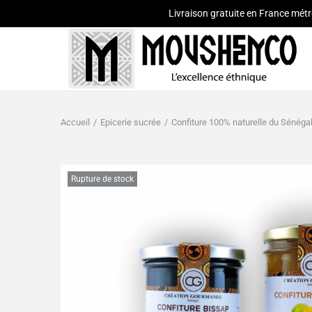
Livraison gratuite en France métr
Accueil
/
Epicerie sucrée
/
Confiture 100% naturelle du Sénéga
Rupture de stock