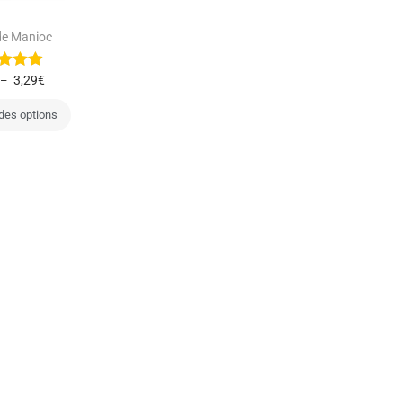
de Manioc
3,29
€
–
des options