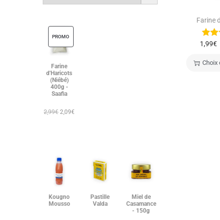
Farine 
PROMO
1,99
€
Choix 
Farine
d'Haricots
(Niébé)
400g -
Saafia
2,99
€
2,09
€
Kougno
Pastille
Miel de
Mousso
Valda
Casamance
- 150g