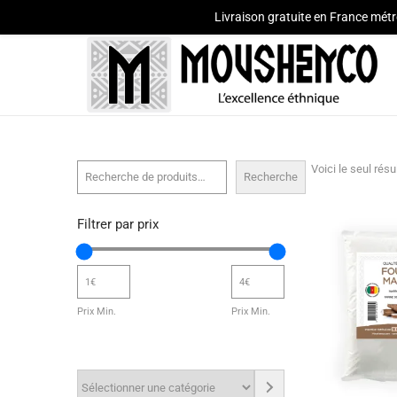
Livraison gratuite en France métr
Voici le seul résu
Recherche
Filtrer par prix
Prix Min.
Prix Min.