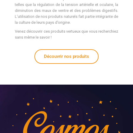
telles que la régulation de la tension artérielle et oculaire, la
diminution des maux de ventre et des problèmes digestifs.
L’utilisation de nos produits naturels fait partie intégrante de
la culture de leurs pays d’origine.
Venez découvrir ces produits vertueux que vous recherchiez
sans même le savoir !
Découvrir nos produits