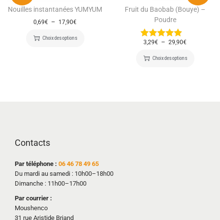
Nouilles instantanées YUMYUM
Fruit du Baobab (Bouye) –
Poudre
–
0,69
€
17,90
€
Choix des options
–
3,29
€
29,90
€
Choix des options
Contacts
Par téléphone :
06 46 78 49 65
Du mardi au samedi : 10h00–18h00
Dimanche : 11h00–17h00
Par courrier :
Moushenco
31 rue Aristide Briand