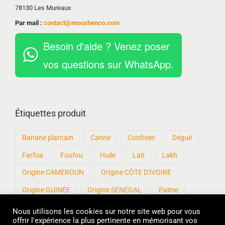
78130 Les Mureaux
Par mail :
contact@moushenco.com
Besoin d'aide ? Venez poser
vos questions sur WhatsApp.
Étiquettes produit
Banane plantain
Canne
Confisen
Dégué
Farfoa
Foufou
Huile
Lait
Lakh
Origine CAMEROUN
Origine CÔTE D'IVOIRE
Origine GUINÉE
Origine SÉNÉGAL
Palme
Patisen
Produits artisanaux
Roux
Sankhal
Nous utilisons les cookies sur notre site web pour vous
offrir l'expérience la plus pertinente en mémorisant vos
sans Gluten
Sucre
Thiakry
Thiere