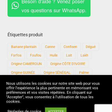
Besoin d'aide ? Venez poser
vos questions sur WhatsApp.
Étiquettes produit
Banane plantain
Canne
Confisen
Dégué
Farfoa
Foufou
Huile
Lait
Lakh
Origine CAMEROUN
Origine CÔTE D'IVOIRE
Origine GUINÉE
Origine SÉNÉGAL
Palme
Patisen
Produits artisanaux
Roux
Sankhal
Nous utilisons les cookies sur notre site web pour vous
offrir l'expérience la plus pertinente en mémorisant vos
sans Gluten
Sucre
Thiakry
Thiere
préférences et vos visites répétées. En cliquant sur
"Accepter", vous consentez à l'utilisation de tous les
cookies.
Réglagles de cookie
ACCEPTER