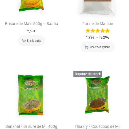
Brisure de Maïs 500g – Saafia
Farine de Manioc
2,59
€
–
1,99
€
3,29
€
Lire la suite
Choix des options
Rupture de stock
Sankhal / Brisure de Mil 400g
Thiakry / Couscous de Mil