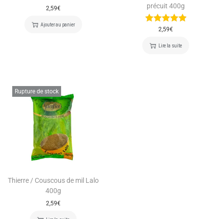
précuit 400g
2,59
€
Ajouter au panier
2,59
€
Lire la suite
Rupture de stock
Thierre / Couscous de mil Lalo
400g
2,59
€