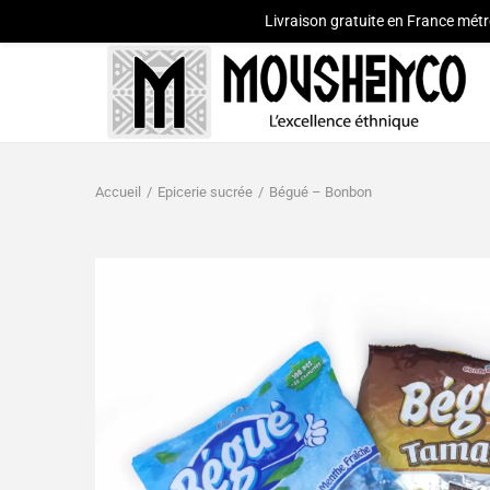
Livraison gratuite en France métr
Accueil
/
Epicerie sucrée
/
Bégué – Bonbon