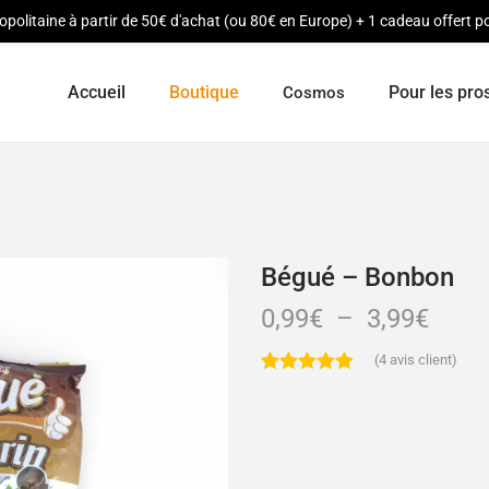
opolitaine à partir de 50€ d'achat (ou 80€ en Europe) + 1 cadeau offert
Accueil
Boutique
Pour les pro
Cosmos
Bégué – Bonbon
0,99
€
–
3,99
€
(
4
avis client)