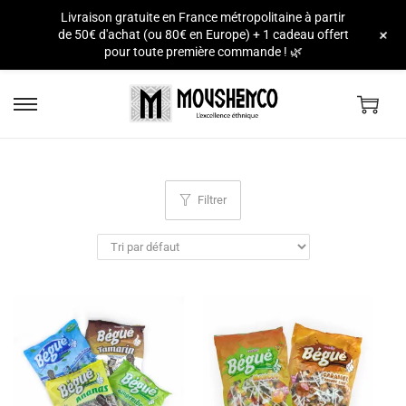
Livraison gratuite en France métropolitaine à partir
e
+
de 50€ d'achat (ou 80€ en Europe) + 1 cadeau offert
pour toute première commande ! 🌿
Filtrer