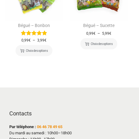
Bégué – Bonbon
Bégué – Sucette
–
0,99
€
5,99
€
–
0,99
€
3,99
€
Choix des options
Choix des options
Contacts
Par téléphone :
06 46 78 49 65
Du mardi au samedi : 10h00–18h00