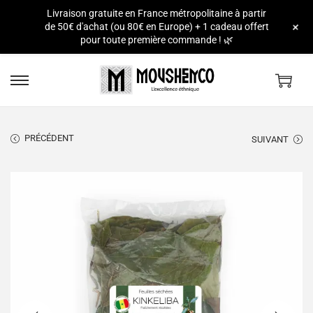
Livraison gratuite en France métropolitaine à partir
e
+
de 50€ d'achat (ou 80€ en Europe) + 1 cadeau offert
pour toute première commande ! 🌿
PRÉCÉDENT
SUIVANT