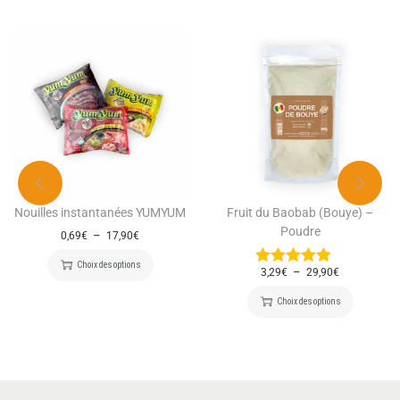
Nouilles instantanées YUMYUM
Fruit du Baobab (Bouye) –
Poudre
–
0,69
€
17,90
€
Choix des options
–
3,29
€
29,90
€
Choix des options