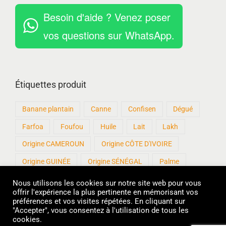
Besoin d'aide ? Venez poser
vos questions sur WhatsApp.
Étiquettes produit
Banane plantain
Canne
Confisen
Dégué
Farfoa
Foufou
Huile
Lait
Lakh
Origine CAMEROUN
Origine CÔTE D'IVOIRE
Origine GUINÉE
Origine SÉNÉGAL
Palme
Patisen
Produits artisanaux
Roux
Sankhal
Nous utilisons les cookies sur notre site web pour vous
offrir l'expérience la plus pertinente en mémorisant vos
sans Gluten
Sucre
Thiakry
Thiere
préférences et vos visites répétées. En cliquant sur
"Accepter", vous consentez à l'utilisation de tous les
cookies.