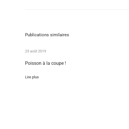
no
Image
Videopost
from
YouTube
Publications similaires
23 août 2019
Poisson à la coupe !
Lire plus