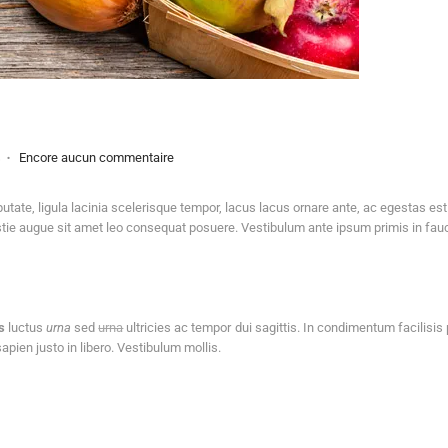
.
s
Encore aucun commentaire
lputate, ligula lacinia scelerisque tempor, lacus lacus ornare ante, ac egestas est
ie augue sit amet leo consequat posuere. Vestibulum ante ipsum primis in faucib
s
luctus
urna
sed
urna
ultricies ac tempor dui sagittis. In condimentum facilisis p
pien justo in libero. Vestibulum mollis.