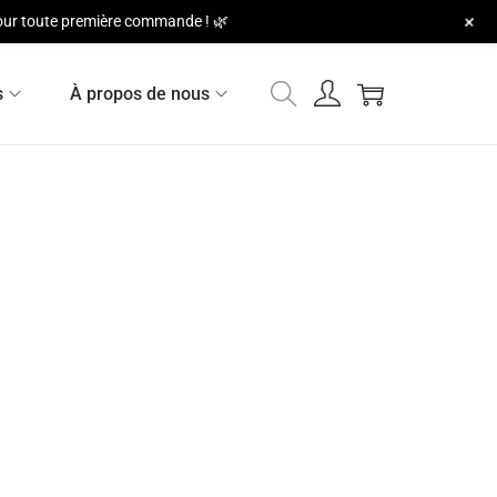
+
 pour toute première commande ! 🌿
s
À propos de nous