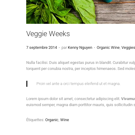
Veggie Weeks
.
.
Publié
Publié
7 septembre 2014
par
Kenny Nguyen
Organic Wine
,
Veggie
le
dans
Nulla facilisi. Duis aliquet egestas purus in blandit. Curabitur vu
torquent per conubia nostra, per inceptos himenaeos. Sed molest
Proin vel ante a orci tempus eleifend ut et magna.
Lorem ipsum dolor sit amet, consectetur adipiscing elit.
Vivamu
euismod semper, magna diam porttitor mauris, quis sollicitudin sa
Étiquettes
:
Organic
,
Wine
Blogpost
with