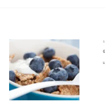
5
G
L