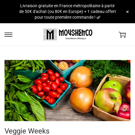
Livraison gratuite en France métropolitaine à partir
e
+
de 50€ d'achat (ou 80€ en Europe) + 1 cadeau offert
pour toute première commande ! 🌿
Veggie Weeks