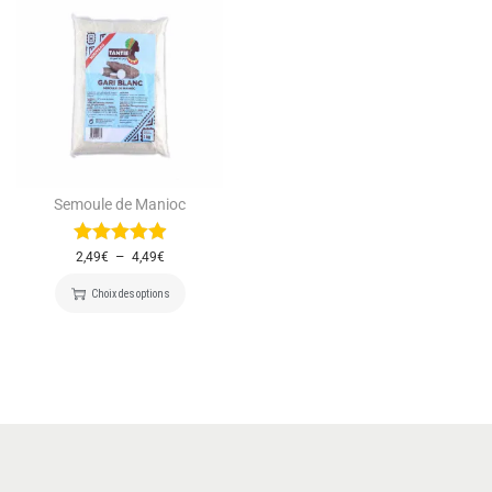
Semoule de Manioc
–
2,49
€
4,49
€
Choix des options