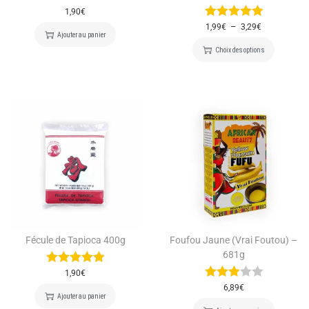
1,90
€
–
1,99
€
3,29
€
Ajouter au panier
Choix des options
Fécule de Tapioca 400g
Foufou Jaune (Vrai Foutou) –
681g
1,90
€
6,89
€
Ajouter au panier