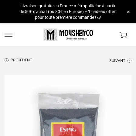
Livraison gratuite en France métropolitaine à partir
e
+
de 50€ d'achat (ou 80€ en Europe) + 1 cadeau offert
pour toute première commande ! 🌿
PRÉCÉDENT
SUIVANT