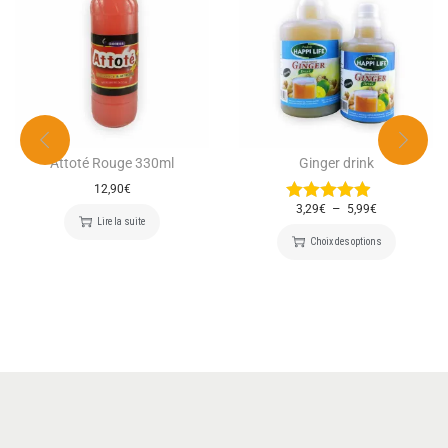
Attoté Rouge 330ml
Ginger drink
12,90
€
–
3,29
€
5,99
€
Lire la suite
Choix des options