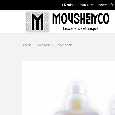
Livraison gratuite en France métr
Accueil
/
Boissons
/
Ginger drink