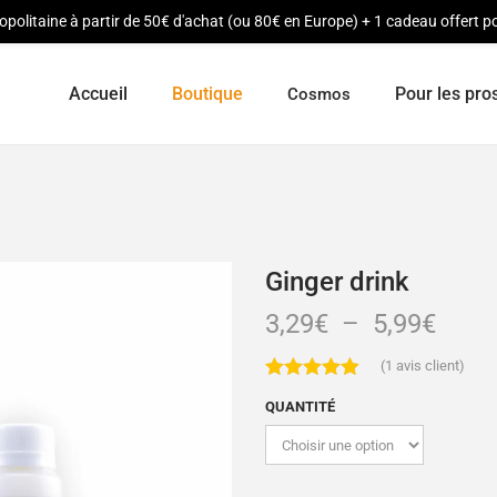
opolitaine à partir de 50€ d'achat (ou 80€ en Europe) + 1 cadeau offert
Accueil
Boutique
Pour les pro
Cosmos
Ginger drink
3,29
€
–
5,99
€
(
1
avis client)
QUANTITÉ