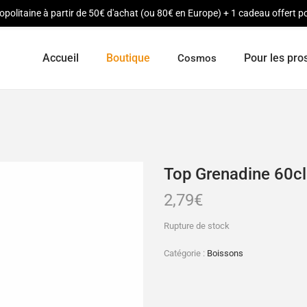
opolitaine à partir de 50€ d'achat (ou 80€ en Europe) + 1 cadeau offert
Accueil
Boutique
Pour les pro
Cosmos
Top Grenadine 60c
2,79
€
Rupture de stock
Catégorie :
Boissons