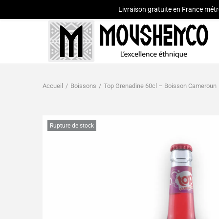
Livraison gratuite en France métr
Accueil
/
Boissons
/
Top Grenadine 60cl – Boisson Cameroun
Rupture de stock