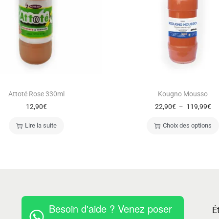
Attoté Rose 330ml
Kougno Mousso
12,90
€
22,90
€
119,99
€
–
Lire la suite
Choix des options
Besoin d'aide ? Venez poser
É