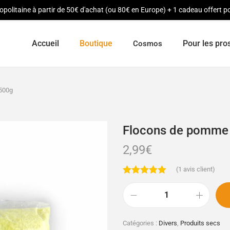
opolitaine à partir de 50€ d'achat (ou 80€ en Europe) + 1 cadeau offert
Accueil
Boutique
Pour les pro
Cosmos
 500g
Flocons de pomme 
2,99
€
(
1
avis client)
Catégories :
Divers
,
Produits secs