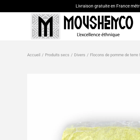
Livraison gratuite en France métr
Accueil
/
Produits secs
/
Divers
/
Flocons de pomme de terre