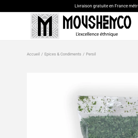
Livraison gratuite en France métr
Accueil
/
Epices & Condiments
/
Persil