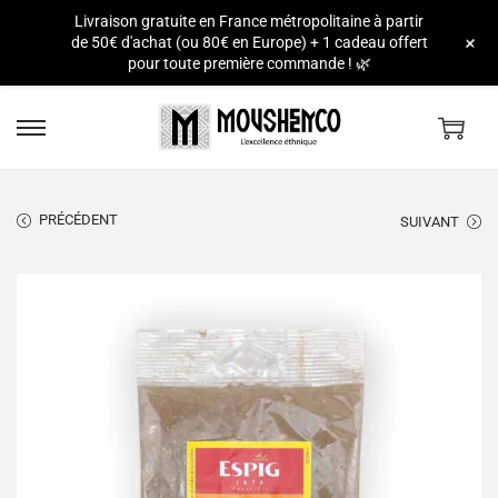
Livraison gratuite en France métropolitaine à partir
e
+
de 50€ d'achat (ou 80€ en Europe) + 1 cadeau offert
pour toute première commande ! 🌿
PRÉCÉDENT
SUIVANT