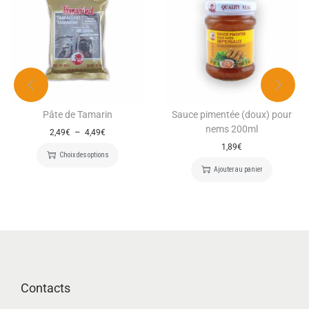
Pâte de Tamarin
Sauce pimentée (doux) pour
nems 200ml
–
2,49
€
4,49
€
1,89
€
Choix des options
Ajouter au panier
Contacts