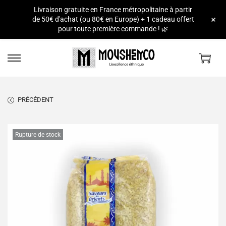
Livraison gratuite en France métropolitaine à partir
e
+
de 50€ d'achat (ou 80€ en Europe) + 1 cadeau offert
pour toute première commande ! 🌿
PRÉCÉDENT
Rupture de stock