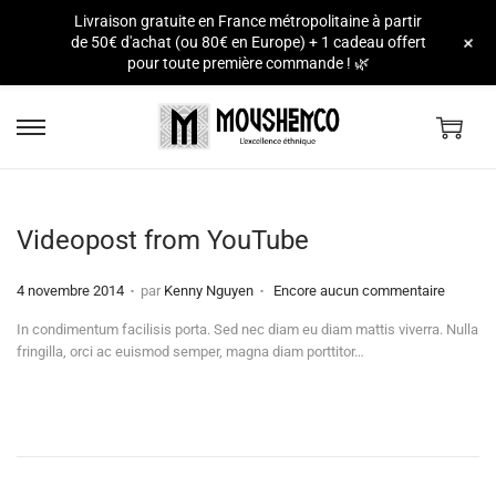
Livraison gratuite en France métropolitaine à partir
e
+
de 50€ d'achat (ou 80€ en Europe) + 1 cadeau offert
pour toute première commande ! 🌿
Videopost from YouTube
.
.
Publié
4 novembre 2014
par
Kenny Nguyen
Encore aucun commentaire
le
In condimentum facilisis porta. Sed nec diam eu diam mattis viverra. Nulla
fringilla, orci ac euismod semper, magna diam porttitor…