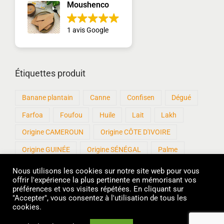
Moushenco
1 avis Google
Étiquettes produit
Banane plantain
Canne
Confisen
Dégué
Farfoa
Foufou
Huile
Lait
Lakh
Origine CAMEROUN
Origine CÔTE D'IVOIRE
Origine GUINÉE
Origine SÉNÉGAL
Palme
Patisen
Produits artisanaux
Roux
Sankhal
Nous utilisons les cookies sur notre site web pour vous
offrir l'expérience la plus pertinente en mémorisant vos
sans Gluten
Sucre
Thiakry
Thiere
préférences et vos visites répétées. En cliquant sur
"Accepter", vous consentez à l'utilisation de tous les
cookies.