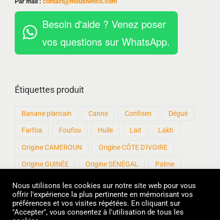
Par mail :
contact@moushenco.com
Besoin d'aide ? Venez poser
vos questions sur WhatsApp.
Étiquettes produit
Banane plantain
Canne
Confisen
Dégué
Farfoa
Foufou
Huile
Lait
Lakh
Origine CAMEROUN
Origine CÔTE D'IVOIRE
Origine GUINÉE
Origine SÉNÉGAL
Palme
Patisen
Produits artisanaux
Roux
Sankhal
Nous utilisons les cookies sur notre site web pour vous
offrir l'expérience la plus pertinente en mémorisant vos
sans Gluten
Sucre
Thiakry
Thiere
préférences et vos visites répétées. En cliquant sur
"Accepter", vous consentez à l'utilisation de tous les